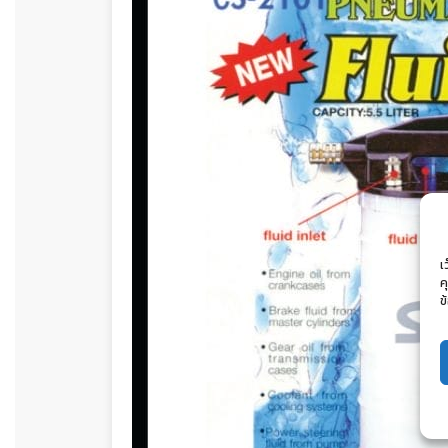
เ
ค
ข